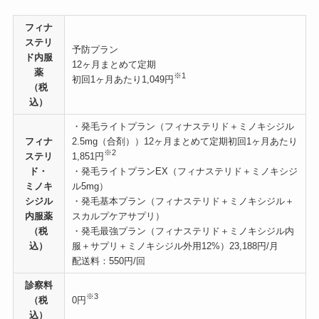
フィナ
ステリ
予防プラン
ド内服
12ヶ月まとめて定期
薬
※1
初回1ヶ月あたり1,049円
（税
込）
・発毛ライトプラン（フィナステリド＋ミノキシジル
フィナ
2.5mg（合剤））12ヶ月まとめて定期初回1ヶ月あたり
※2
ステリ
1,851円
ド・
・発毛ライトプランEX（フィナステリド＋ミノキシジ
ミノキ
ル5mg）
シジル
・発毛基本プラン（フィナステリド＋ミノキシジル＋
内服薬
スカルプケアサプリ）
（税
・発毛最強プラン（フィナステリド＋ミノキシジル内
込）
服＋サプリ＋ミノキシジル外用12%）23,188円/月
配送料：550円/回
診察料
※3
（税
0円
込）