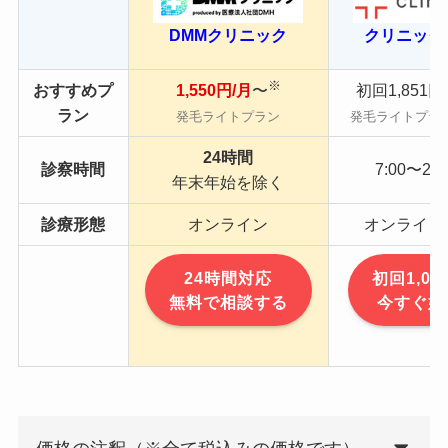
DMMクリニック
クリニック
※
おすすめプ
1,550円/月
〜
初回1,851円
ラン
発毛ライトプラン
発毛ライトプラ
24時間
診察時間
7:00〜24:
年末年始を除く
診療形態
オンライン
オンライン
24時間対応
初回1,04
無料で相談する
今すぐ始