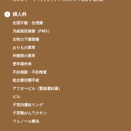
婦人科
生理不順・生理痛
月経前症候群（PMS）
女性の下腹部痛
おりもの異常
外陰部の異常
更年期外来
不妊相談・不妊検査
処女膜切開手術
アフターピル（緊急避妊薬）
ピル
子宮内避妊リング
子宮頸がんワクチン
フェノール療法